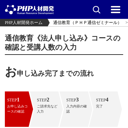
PHP人材開発ホーム
通信教育（ＰＨＰ通信ゼミナール）
通信教育《法人申し込み》コースの
確認と受講人数の入力
お
申し込み完了までの流れ
1
2
3
4
STEP
STEP
STEP
STEP
お申し込みコ
ご請求先など
入力内容の確
完了
ースの確認
入力
認