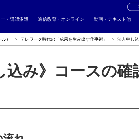
お
ナー・講師派遣
通信教育・オンライン
動画・テキスト他
ール）
テレワーク時代の「成果を生み出す仕事術」
法人申し込み
し込み》コースの確
の流れ