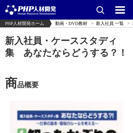
PHP人材開発ホーム
動画・DVD教材
新入社員 一覧
新入社員・ケーススタディ
集 あなたならどうする？！
商
品概要