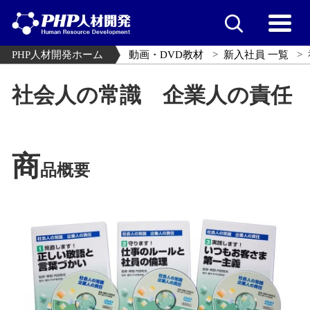
PHP人材開発ホーム
動画・DVD教材
新入社員 一覧
社会人の常識 企業人の責任
商
品概要