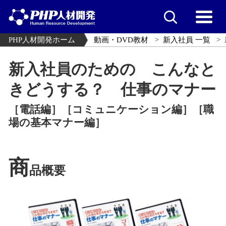
PHP人材開発ホーム
動画・DVD教材
新入社員 一覧
新入社員のための こんなと
きどうする？ 仕事のマナー
［電話編］［コミュニケーション編］［職
場の基本マナー編］
商
品概要