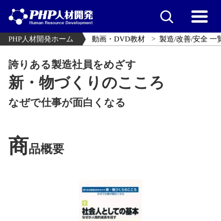
PHP人材開発ホーム
動画・DVD教材
製造/改善/安全 一
誇りある製造社員をめざす
新・物づくりのこころ
なぜで仕事が面白くなる
商
品概要