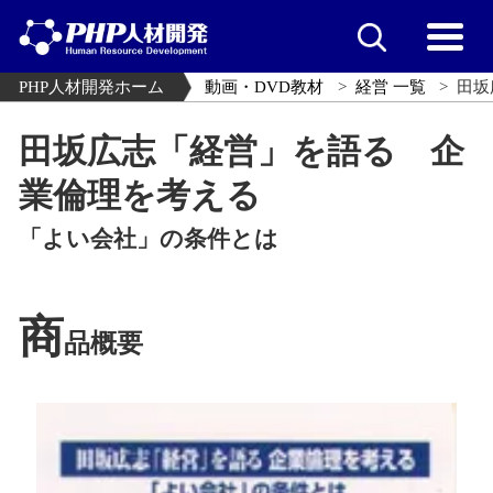
PHP人材開発ホーム
動画・DVD教材
経営 一覧
田坂
田坂広志「経営」を語る 企
業倫理を考える
「よい会社」の条件とは
商
品概要