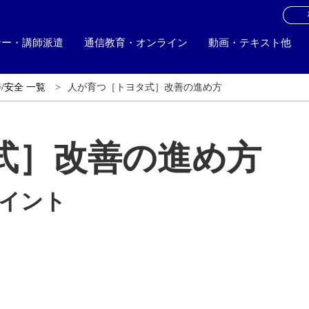
お
ナー・講師派遣
通信教育・オンライン
動画・テキスト他
/安全 一覧
人が育つ［トヨタ式］改善の進め方
式］改善の進め方
イント