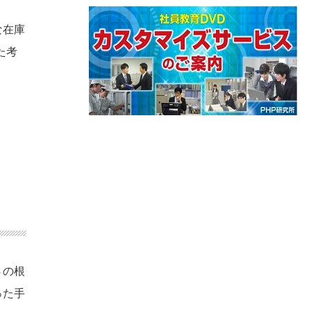
な在庫
た考
Ｓの根
った手