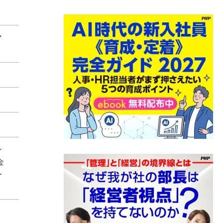
マ
ン
金
ー