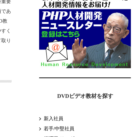
番重要
須であ
D教
やすく
て取り
DVDビデオ教材を探す
新入社員
若手/中堅社員