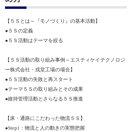
【５Ｓとは～『モノづくり』の基本活動】
●５Ｓの定義
●５Ｓ活動はテーマを絞る
【５Ｓ活動の取り組み事例～エスティケイテクノロジ
ー株式会社・戎堂工場の場合】
●５Ｓ活動の失敗と再スタート
●テーマ５Ｓの取り組みとその成果
●維持管理活動とさらなる５Ｓ推進
【床・通路にこだわった物流５Ｓ】
●Step1：物流と人の動きの実態把握