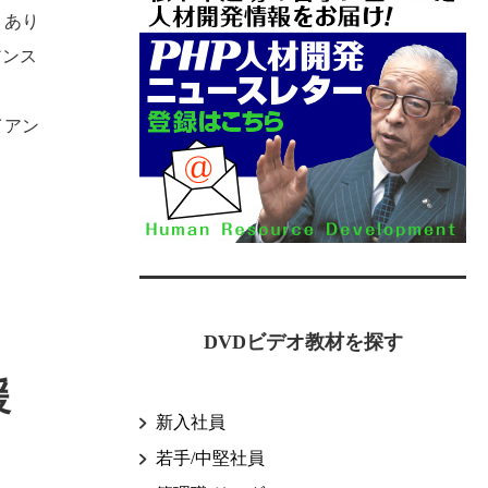
くあり
アンス
イアン
DVDビデオ教材を探す
援
新入社員
若手/中堅社員