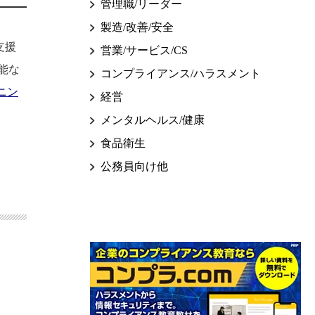
管理職/リーダー
製造/改善/安全
支援
営業/サービス/CS
能な
コンプライアンス/ハラスメント
ニン
経営
メンタルヘルス/健康
食品衛生
公務員向け他