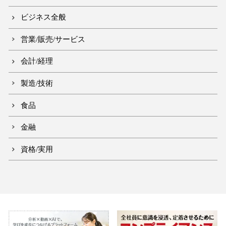
ビジネス全般
営業/販売/サービス
会計/経理
製造/技術
食品
金融
資格/実用