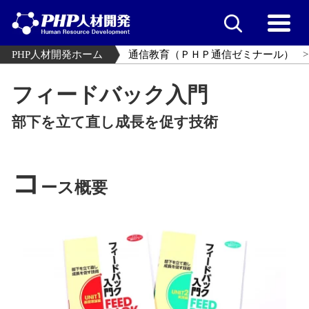
PHP人材開発ホーム
通信教育（ＰＨＰ通信ゼミナール）
フィードバック入門
部下を立て直し成長を促す技術
コ
ース概要