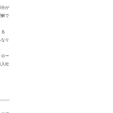
部分が
理解で
くる
もなり
ォロー
新入社