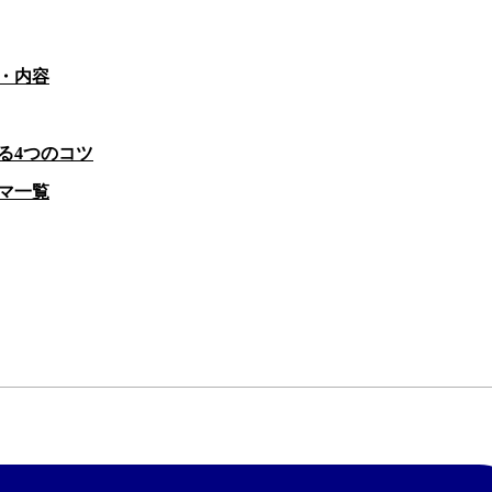
・内容
る4つのコツ
マ一覧