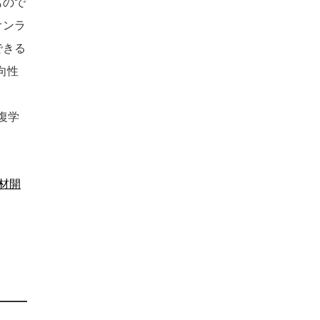
もので
オンラ
できる
向性
復学
材開