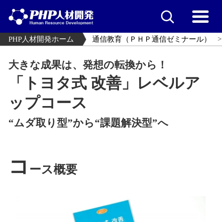
PHP人材開発ホーム
通信教育（ＰＨＰ通信ゼミナール）
大きな成果は、発想の転換から！
「トヨタ式 改善」レベルア
ップコース
“ムダ取り型”から“課題解決型”へ
コ
ース概要