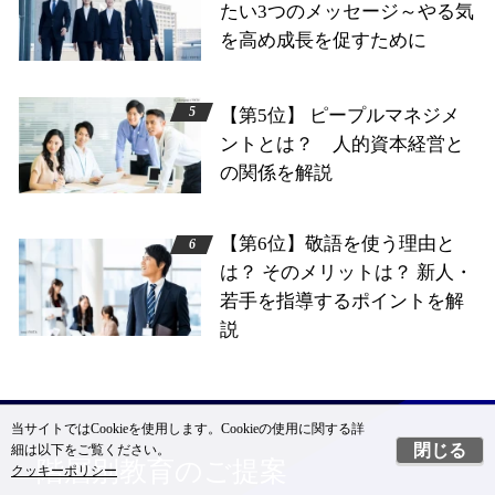
たい3つのメッセージ～やる気
を高め成長を促すために
【第5位】 ピープルマネジメ
ントとは？ 人的資本経営と
の関係を解説
【第6位】敬語を使う理由と
は？ そのメリットは？ 新人・
若手を指導するポイントを解
説
当サイトではCookieを使用します。Cookieの使用に関する詳
閉じる
細は以下をご覧ください。
階層別教育のご提案
クッキーポリシー