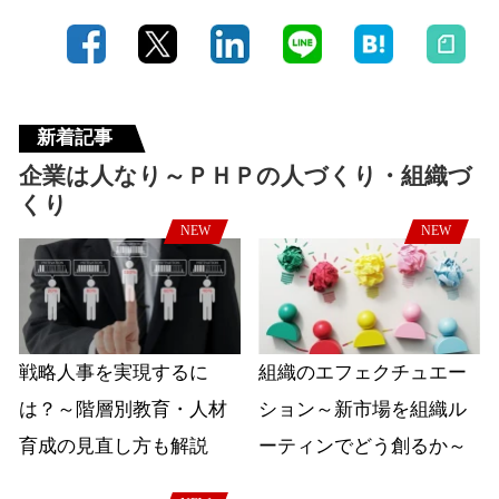
新着記事
企業は人なり～ＰＨＰの人づくり・組織づ
くり
NEW
NEW
戦略人事を実現するに
組織のエフェクチュエー
は？～階層別教育・人材
ション～新市場を組織ル
育成の見直し方も解説
ーティンでどう創るか～