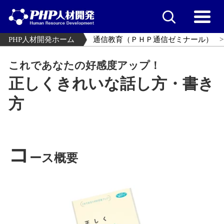
PHP人材開発ホーム
通信教育（ＰＨＰ通信ゼミナール）
これであなたの好感度アップ！
正しくきれいな話し方・書き
方
コ
ース概要