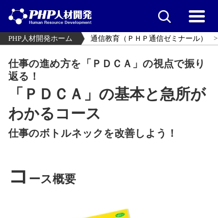
PHP人材開発ホーム
通信教育（ＰＨＰ通信ゼミナール）
仕事の進め方を「ＰＤＣＡ」の視点で振り
返る！
「ＰＤＣＡ」の基本と急所が
わかるコース
仕事のボトルネックを改善しよう！
コ
ース概要