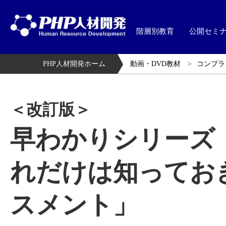
階層別教育
公開セミ
PHP人材開発ホーム
動画・DVD教材
コンプラ
＜改訂版＞
早わかりシリーズ
れだけは知ってお
スメント」