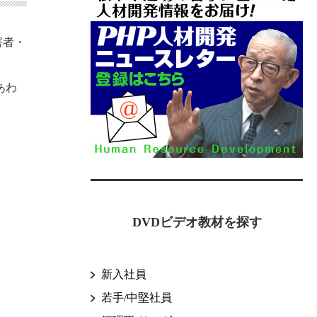
害者・
あわ
DVDビデオ教材を探す
新入社員
若手/中堅社員