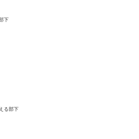
部下
える部下