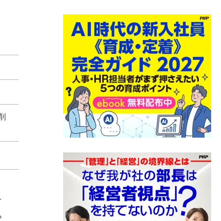
削
を
込