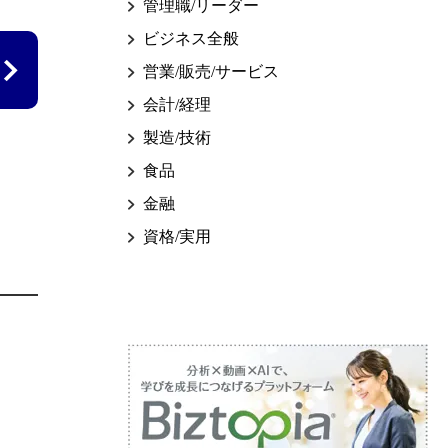
管理職/リーダー
ビジネス全般
営業/販売/サービス
会計/経理
製造/技術
食品
金融
資格/実用