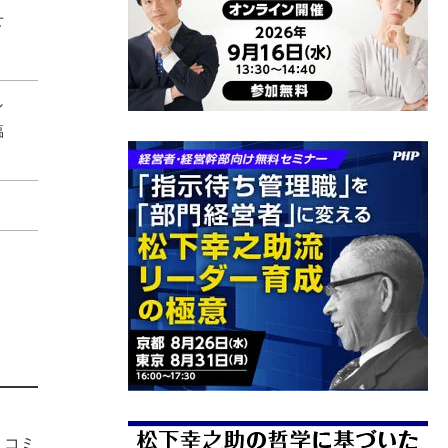
せ
シ
臨
、コミ