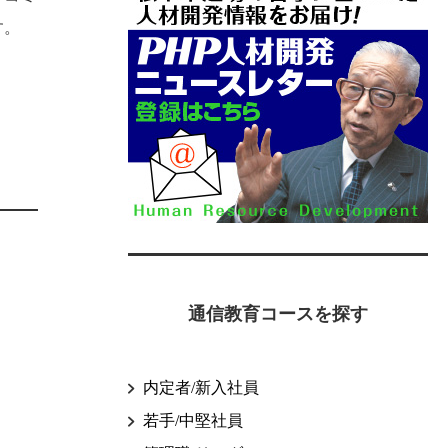
す。
通信教育コースを探す
内定者/新入社員
若手/中堅社員