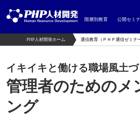
階層別教育
公開セミ
PHP人材開発ホーム
通信教育（ＰＨＰ通信ゼミナ
イキイキと働ける職場風土づ
管理者のためのメ
ング