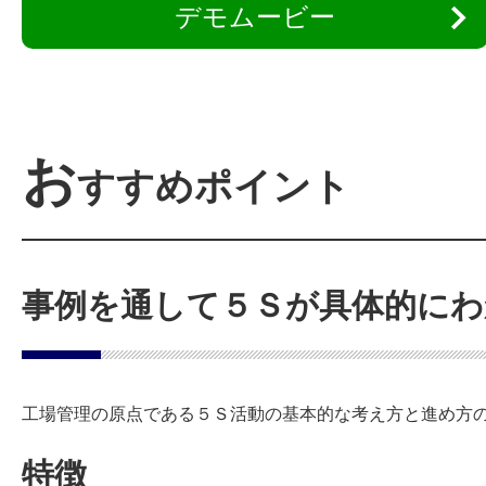
デモムービー
お
すすめポイント
事例を通して５Ｓが具体的にわ
工場管理の原点である５Ｓ活動の基本的な考え方と進め方
特徴