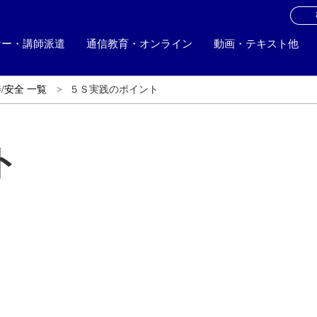
お
ナー・講師派遣
通信教育・オンライン
動画・テキスト他
/安全 一覧
５Ｓ実践のポイント
ト