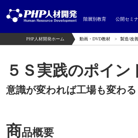
階層別教育
公開セミ
PHP人材開発ホーム
動画・DVD教材
製造/改善
５Ｓ実践のポイン
意識が変われば工場も変わる
商
品概要