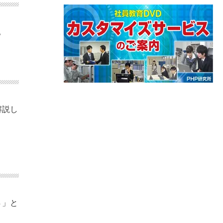
。
解説し
Ｓ」と