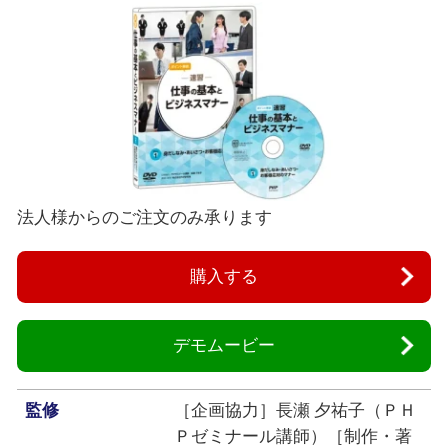
法人様からのご注文のみ承ります
購入する
デモムービー
監修
［企画協力］長瀬 夕祐子（ＰＨ
Ｐゼミナール講師）［制作・著