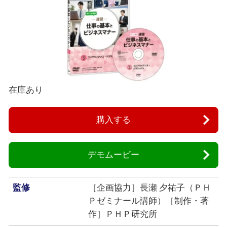
在庫あり
購入する
デモムービー
監修
［企画協力］長瀬 夕祐子（ＰＨ
Ｐゼミナール講師）［制作・著
作］ＰＨＰ研究所