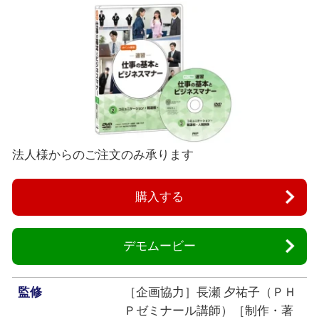
法人様からのご注文のみ承ります
購入する
デモムービー
監修
［企画協力］長瀬 夕祐子（ＰＨ
Ｐゼミナール講師）［制作・著