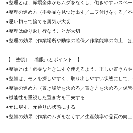
●整理とは、職場全体からムダをなくし、働きやすいスペー
●整理の進め方（不要品を見つけ出す／エフ付けをする／不
●思い切って捨てる勇気が大切
●整理は繰り返し行なうことが大切
●整理の効果（作業場所や動線の確保／作業能率の向上 ほ
【［整頓］―着眼点とポイント―】
●整頓とは「必要なときにすぐ使えるよう、正しい置き方や
●整頓は、モノを探しやすく、取り出しやすい状態にして、
●整頓の進め方（置き場所を決める／置き方を決める／保管
●機能性を重視した置き方を工夫する
●元に戻す、元通りの状態にする
●整頓の効果（作業のムダをなくす／生産効率や品質の向上