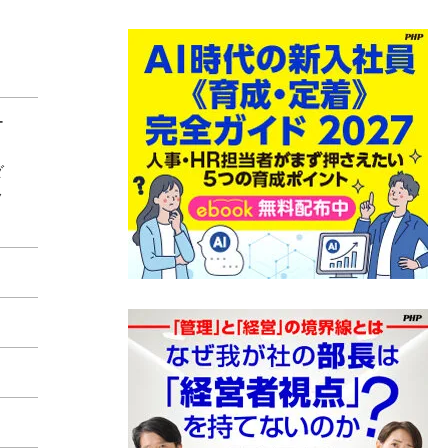
ー
ダ
ク
）