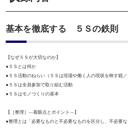
基本を徹底する ５Ｓの鉄則
【なぜ５Ｓが大切なのか】
●５Ｓとは何か
●５Ｓ活動のねらい（５Ｓは現場や働く人の現状を映す鏡
●５Ｓは全員参加で取り組む活動
●５Ｓはモノづくりの基本
【［整理］―着眼点とポイント―】
●整理とは「必要なものと不必要なものを区分し、不必要な