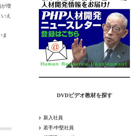
員が増
といえ
いま
DVDビデオ教材を探す
新入社員
若手/中堅社員