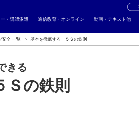
お
ナー・講師派遣
通信教育・オンライン
動画・テキスト他
/安全 一覧
基本を徹底する ５Ｓの鉄則
できる
５Ｓの鉄則