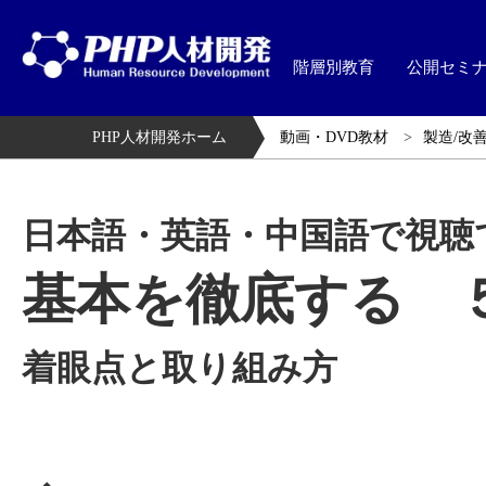
階層別教育
公開セミ
PHP人材開発ホーム
動画・DVD教材
製造/改善
日本語・英語・中国語で視聴
基本を徹底する 
着眼点と取り組み方