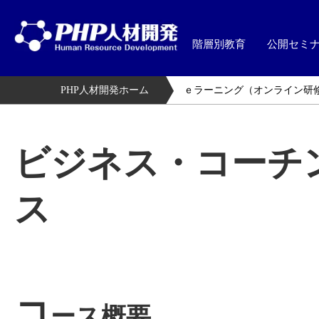
階層別教育
公開セミ
PHP人材開発ホーム
ｅラーニング（オンライン研
ビジネス・コーチ
ス
コ
ース概要