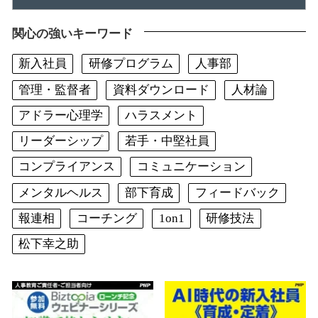
関心の強いキーワード
新入社員
研修プログラム
人事部
管理・監督者
資料ダウンロード
人材論
アドラー心理学
ハラスメント
リーダーシップ
若手・中堅社員
コンプライアンス
コミュニケーション
メンタルヘルス
部下育成
フィードバック
報連相
コーチング
1on1
研修技法
松下幸之助