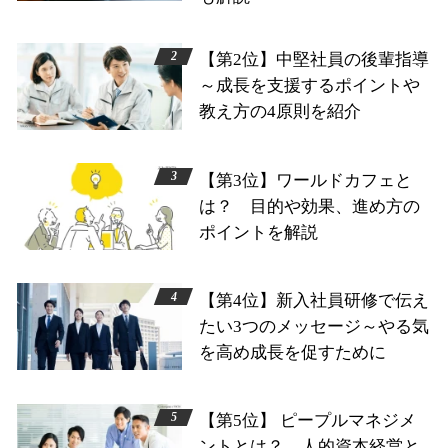
【第2位】中堅社員の後輩指導
～成長を支援するポイントや
教え方の4原則を紹介
【第3位】ワールドカフェと
は？ 目的や効果、進め方の
ポイントを解説
【第4位】新入社員研修で伝え
たい3つのメッセージ～やる気
を高め成長を促すために
【第5位】 ピープルマネジメ
ントとは？ 人的資本経営と