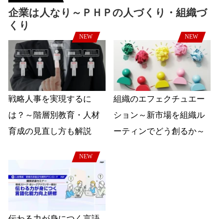
企業は人なり～ＰＨＰの人づくり・組織づ
くり
NEW
NEW
戦略人事を実現するに
組織のエフェクチュエー
は？～階層別教育・人材
ション～新市場を組織ル
育成の見直し方も解説
ーティンでどう創るか～
NEW
伝わる力が身につく言語