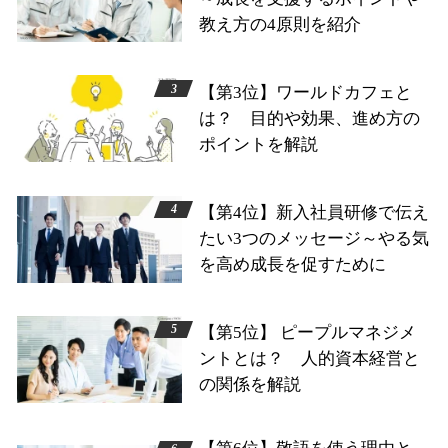
教え方の4原則を紹介
【第3位】ワールドカフェと
は？ 目的や効果、進め方の
ポイントを解説
【第4位】新入社員研修で伝え
たい3つのメッセージ～やる気
を高め成長を促すために
【第5位】 ピープルマネジメ
ントとは？ 人的資本経営と
の関係を解説