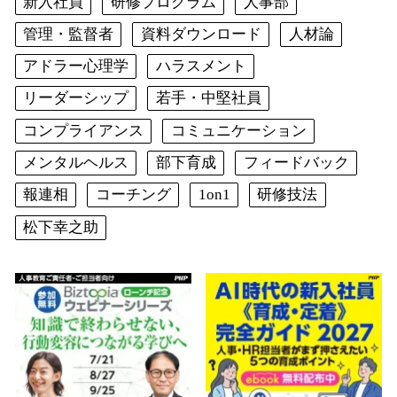
新入社員
研修プログラム
人事部
管理・監督者
資料ダウンロード
人材論
アドラー心理学
ハラスメント
リーダーシップ
若手・中堅社員
コンプライアンス
コミュニケーション
メンタルヘルス
部下育成
フィードバック
報連相
コーチング
1on1
研修技法
松下幸之助