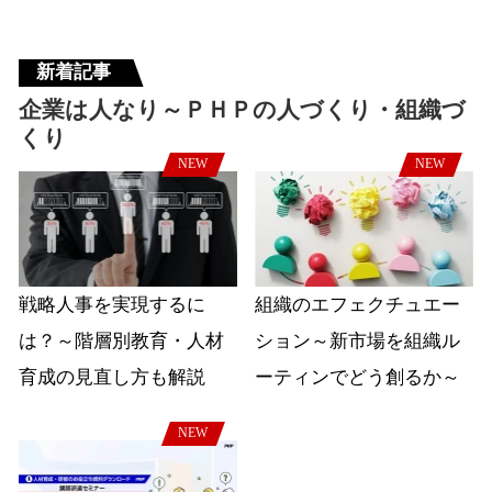
新着記事
企業は人なり～ＰＨＰの人づくり・組織づ
くり
NEW
NEW
戦略人事を実現するに
組織のエフェクチュエー
は？～階層別教育・人材
ション～新市場を組織ル
育成の見直し方も解説
ーティンでどう創るか～
NEW