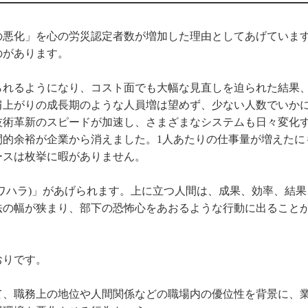
の悪化」を心の労災認定者数が増加した理由としてあげていま
のがあります。
られるようになり、コスト面でも大幅な見直しを迫られた結果
肩上がりの成長期のような人員増は望めず、少ない人数でいか
技術革新のスピードが加速し、さまざまなシステムも日々変化
間的余裕が企業から消えました。1人あたりの仕事量が増えたに
ースは枚挙に暇がありません。
ワハラ)」があげられます。上に立つ人間は、成果、効率、結果
法の幅が狭まり、部下の恐怖心をあおるような行動に出ること
おりです。
て、職務上の地位や人間関係などの職場内の優位性を背景に、