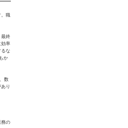
す。職
、最終
に効率
するな
もか
、数
があり
業務の