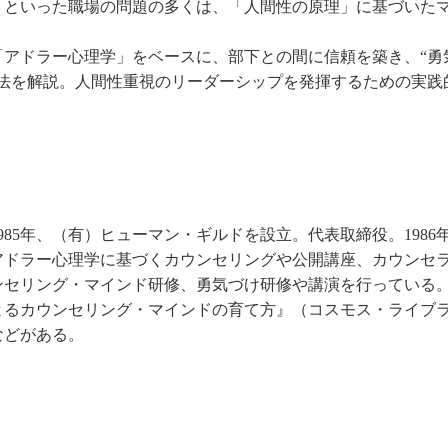
トといった職場の問題の多くは、「人間性の原理」に基づいた
アドラー心理学」をベースに、部下との間に信頼を築き、“勇
法を解説。人間性重視のリーダーシップを発揮するための実践
985年、（有）ヒューマン・ギルドを設立。代表取締役。1986
アドラー心理学に基づくカウンセリングや公開講座、カウンセ
ンセリング・マインド研修、勇気づけ研修や講演を行っている
よるカウンセリング・マインドの育て方』（コスモス・ライブ
などがある。