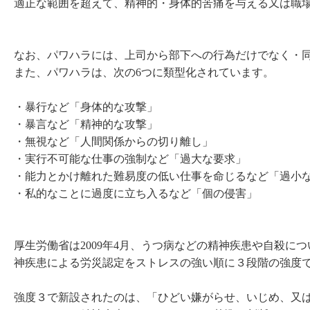
適正な範囲を超えて、精神的・身体的苦痛を与える又は職
なお、パワハラには、上司から部下への行為だけでなく・
また、パワハラは、次の6つに類型化されています。
・暴行など「身体的な攻撃」
・暴言など「精神的な攻撃」
・無視など「人間関係からの切り離し」
・実行不可能な仕事の強制など「過大な要求」
・能力とかけ離れた難易度の低い仕事を命じるなど「過小
・私的なことに過度に立ち入るなど「個の侵害」
厚生労働省は2009年4月、うつ病などの精神疾患や自殺に
神疾患による労災認定をストレスの強い順に３段階の強度
強度３で新設されたのは、「ひどい嫌がらせ、いじめ、又