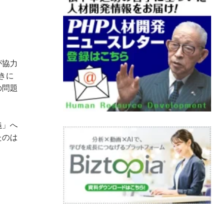
が協力
きに
の問題
義」へ
たのは