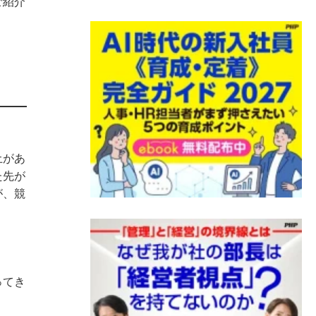
ご紹介
土があ
た先が
が、競
ってき