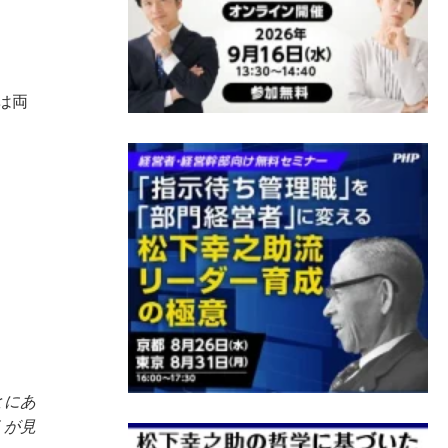
は両
とにあ
くが見