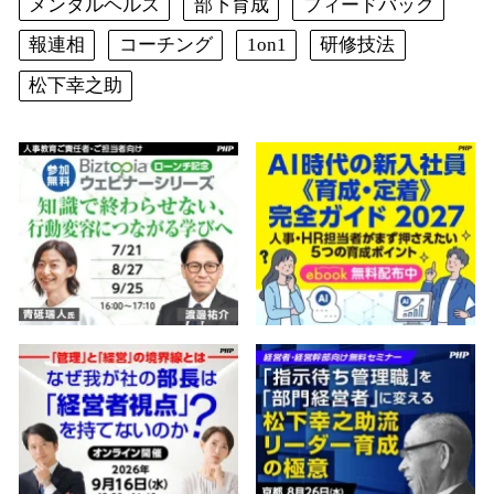
メンタルヘルス
部下育成
フィードバック
報連相
コーチング
1on1
研修技法
松下幸之助