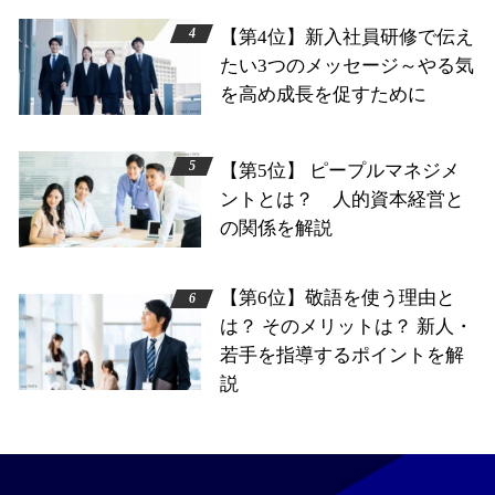
【第4位】新入社員研修で伝え
たい3つのメッセージ～やる気
を高め成長を促すために
【第5位】 ピープルマネジメ
ントとは？ 人的資本経営と
の関係を解説
【第6位】敬語を使う理由と
は？ そのメリットは？ 新人・
若手を指導するポイントを解
説