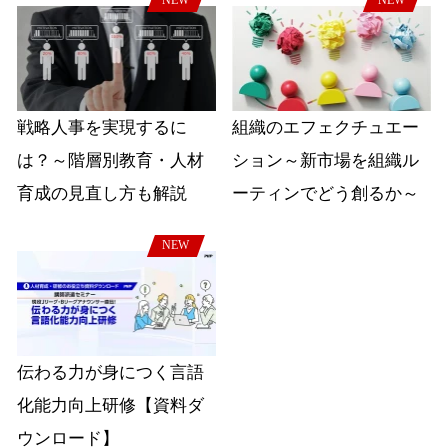
戦略人事を実現するに
組織のエフェクチュエー
は？～階層別教育・人材
ション～新市場を組織ル
育成の見直し方も解説
ーティンでどう創るか～
NEW
伝わる力が身につく言語
化能力向上研修【資料ダ
ウンロード】