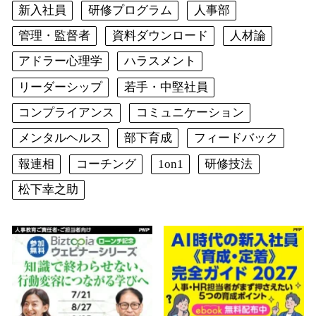
新入社員
研修プログラム
人事部
管理・監督者
資料ダウンロード
人材論
アドラー心理学
ハラスメント
リーダーシップ
若手・中堅社員
コンプライアンス
コミュニケーション
メンタルヘルス
部下育成
フィードバック
報連相
コーチング
1on1
研修技法
松下幸之助