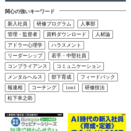
関心の強いキーワード
新入社員
研修プログラム
人事部
管理・監督者
資料ダウンロード
人材論
アドラー心理学
ハラスメント
リーダーシップ
若手・中堅社員
コンプライアンス
コミュニケーション
メンタルヘルス
部下育成
フィードバック
報連相
コーチング
1on1
研修技法
松下幸之助