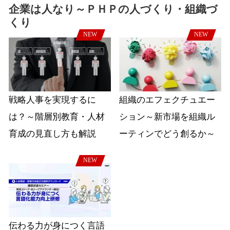
企業は人なり～ＰＨＰの人づくり・組織づ
くり
NEW
NEW
戦略人事を実現するに
組織のエフェクチュエー
は？～階層別教育・人材
ション～新市場を組織ル
育成の見直し方も解説
ーティンでどう創るか～
NEW
伝わる力が身につく言語