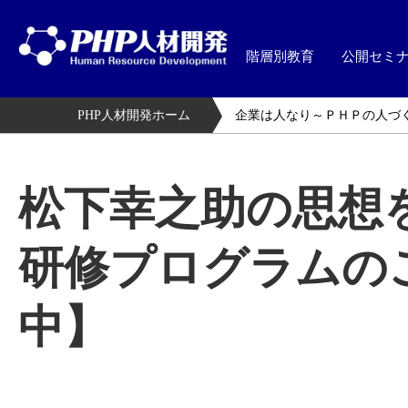
階層別教育
公開セミ
PHP人材開発ホーム
企業は人なり～ＰＨＰの人づ
松下幸之助の思想
研修プログラムの
中】