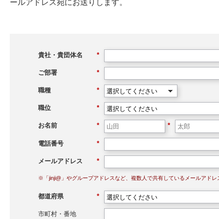
ールアドレス宛にお送りします。
貴社・貴団体名
*
ご部署
*
職種
*
職位
*
お名前
*
*
電話番号
*
メールアドレス
*
※「jinji@」やグループアドレスなど、複数人で共有しているメールアド
都道府県
*
市町村・番地