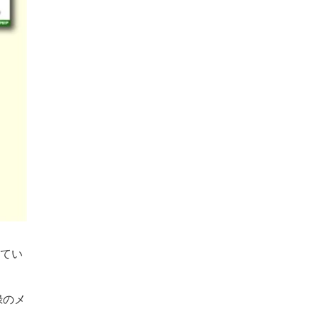
してい
録のメ