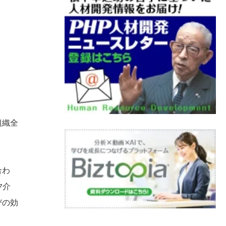
組織全
合わ
夕介
びの効