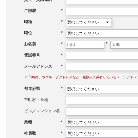
ご部署
*
職種
*
職位
*
お名前
*
*
電話番号
*
メールアドレス
*
※「jinji@」やグループアドレスなど、複数人で共有しているメールアド
都道府県
*
市町村・番地
ビル／マンション名
業種
*
社員数
*