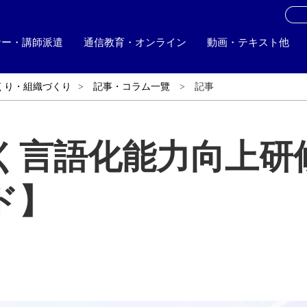
お
ナー・講師派遣
通信教育・オンライン
動画・テキスト他
くり・組織づくり
記事・コラム一覽
記事
く言語化能力向上研
ド】