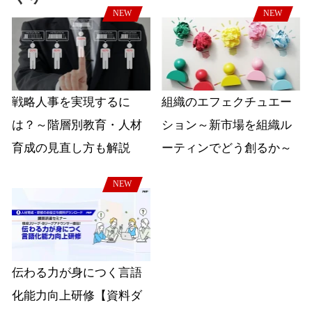
NEW
NEW
戦略人事を実現するに
組織のエフェクチュエー
は？～階層別教育・人材
ション～新市場を組織ル
育成の見直し方も解説
ーティンでどう創るか～
NEW
伝わる力が身につく言語
化能力向上研修【資料ダ