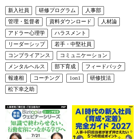
新入社員
研修プログラム
人事部
管理・監督者
資料ダウンロード
人材論
アドラー心理学
ハラスメント
リーダーシップ
若手・中堅社員
コンプライアンス
コミュニケーション
メンタルヘルス
部下育成
フィードバック
報連相
コーチング
1on1
研修技法
松下幸之助