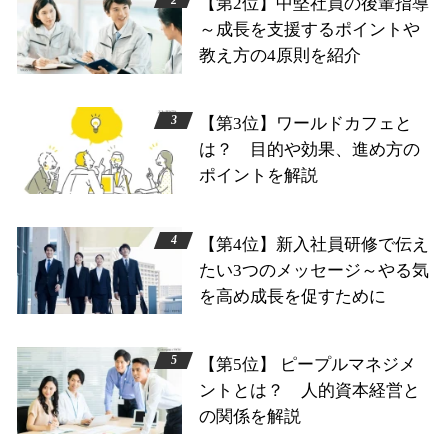
【第2位】中堅社員の後輩指導
～成長を支援するポイントや
教え方の4原則を紹介
【第3位】ワールドカフェと
は？ 目的や効果、進め方の
ポイントを解説
【第4位】新入社員研修で伝え
たい3つのメッセージ～やる気
を高め成長を促すために
【第5位】 ピープルマネジメ
ントとは？ 人的資本経営と
の関係を解説