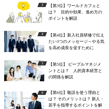
【第3位】ワールドカフェと
は？ 目的や効果、進め方の
ポイントを解説
【第4位】新入社員研修で伝え
たい3つのメッセージ～やる気
を高め成長を促すために
【第5位】 ピープルマネジメ
ントとは？ 人的資本経営と
の関係を解説
【第6位】敬語を使う理由と
は？ そのメリットは？ 新人・
若手を指導するポイントを解