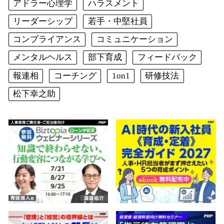
アドラー心理学
ハラスメント
リーダーシップ
若手・中堅社員
コンプライアンス
コミュニケーション
メンタルヘルス
部下育成
フィードバック
報連相
コーチング
1on1
研修技法
松下幸之助