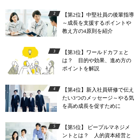
【第2位】中堅社員の後輩指導
～成長を支援するポイントや
教え方の4原則を紹介
【第3位】ワールドカフェと
は？ 目的や効果、進め方の
ポイントを解説
【第4位】新入社員研修で伝え
たい3つのメッセージ～やる気
を高め成長を促すために
【第5位】 ピープルマネジメ
ントとは？ 人的資本経営と