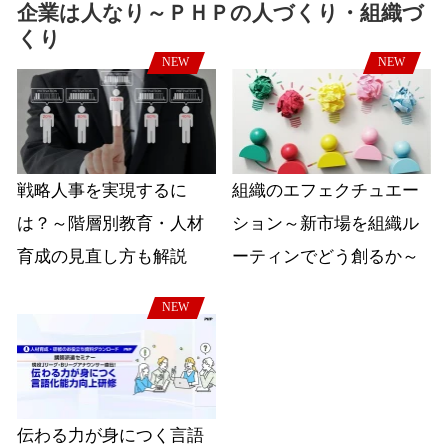
企業は人なり～ＰＨＰの人づくり・組織づ
くり
NEW
NEW
戦略人事を実現するに
組織のエフェクチュエー
は？～階層別教育・人材
ション～新市場を組織ル
育成の見直し方も解説
ーティンでどう創るか～
NEW
伝わる力が身につく言語