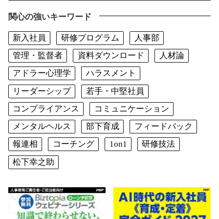
関心の強いキーワード
新入社員
研修プログラム
人事部
管理・監督者
資料ダウンロード
人材論
アドラー心理学
ハラスメント
リーダーシップ
若手・中堅社員
コンプライアンス
コミュニケーション
メンタルヘルス
部下育成
フィードバック
報連相
コーチング
1on1
研修技法
松下幸之助