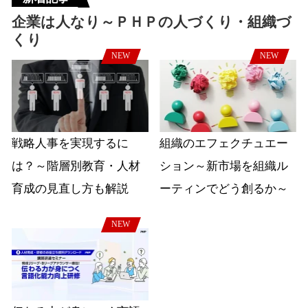
企業は人なり～ＰＨＰの人づくり・組織づ
くり
NEW
NEW
戦略人事を実現するに
組織のエフェクチュエー
は？～階層別教育・人材
ション～新市場を組織ル
育成の見直し方も解説
ーティンでどう創るか～
NEW