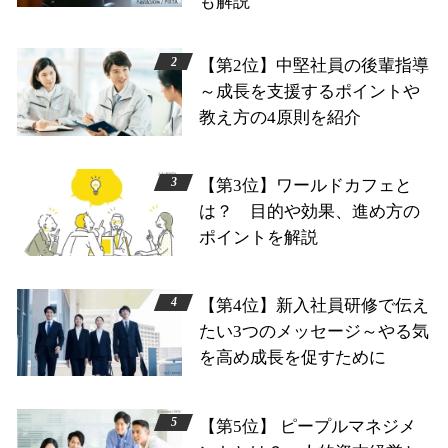
も解説
【第2位】中堅社員の後輩指導
～成長を支援するポイントや
教え方の4原則を紹介
【第3位】ワールドカフェと
は？ 目的や効果、進め方の
ポイントを解説
【第4位】新入社員研修で伝え
たい3つのメッセージ～やる気
を高め成長を促すために
【第5位】 ピープルマネジメ