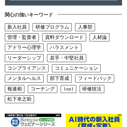
関心の強いキーワード
新入社員
研修プログラム
人事部
管理・監督者
資料ダウンロード
人材論
アドラー心理学
ハラスメント
リーダーシップ
若手・中堅社員
コンプライアンス
コミュニケーション
メンタルヘルス
部下育成
フィードバック
報連相
コーチング
1on1
研修技法
松下幸之助