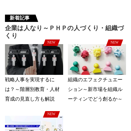
新着記事
企業は人なり～ＰＨＰの人づくり・組織づ
くり
NEW
NEW
戦略人事を実現するに
組織のエフェクチュエー
は？～階層別教育・人材
ション～新市場を組織ル
育成の見直し方も解説
ーティンでどう創るか～
NEW