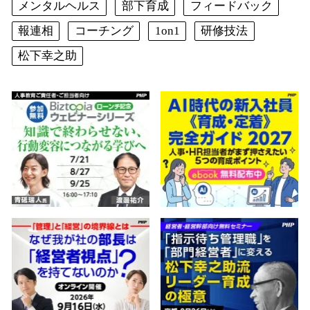
メンタルヘルス
部下育成
フィードバック
報連相
コーチング
1on1
研修技法
松下幸之助