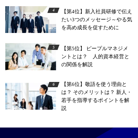
【第4位】新入社員研修で伝え
たい3つのメッセージ～やる気
を高め成長を促すために
【第5位】 ピープルマネジメ
ントとは？ 人的資本経営と
の関係を解説
【第6位】敬語を使う理由と
は？ そのメリットは？ 新人・
若手を指導するポイントを解
説