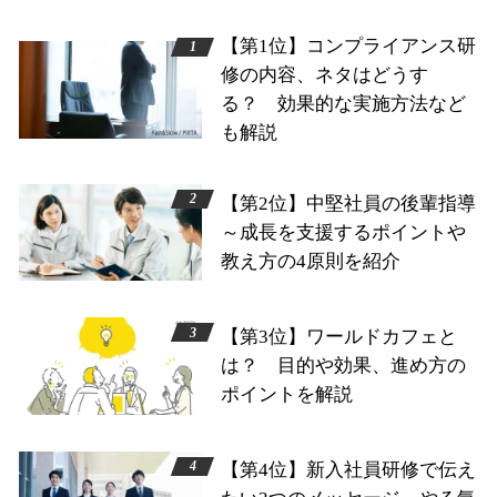
【第1位】コンプライアンス研
修の内容、ネタはどうす
る？ 効果的な実施方法など
も解説
【第2位】中堅社員の後輩指導
～成長を支援するポイントや
教え方の4原則を紹介
【第3位】ワールドカフェと
は？ 目的や効果、進め方の
ポイントを解説
【第4位】新入社員研修で伝え