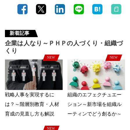
新着記事
企業は人なり～ＰＨＰの人づくり・組織づ
くり
NEW
NEW
戦略人事を実現するに
組織のエフェクチュエー
は？～階層別教育・人材
ション～新市場を組織ル
育成の見直し方も解説
ーティンでどう創るか～
NEW