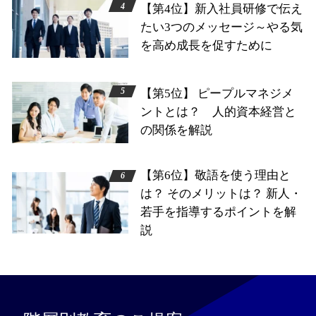
【第4位】新入社員研修で伝え
たい3つのメッセージ～やる気
を高め成長を促すために
【第5位】 ピープルマネジメ
ントとは？ 人的資本経営と
の関係を解説
【第6位】敬語を使う理由と
は？ そのメリットは？ 新人・
若手を指導するポイントを解
説