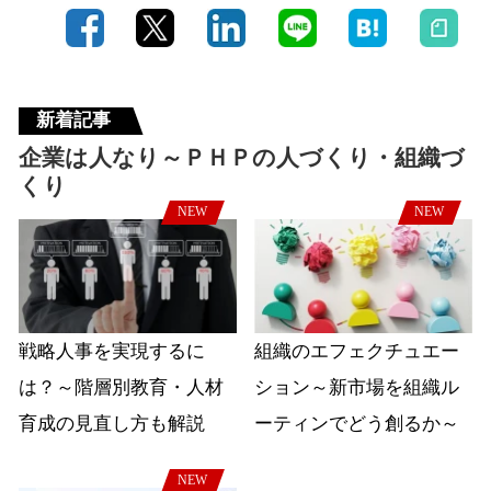
新着記事
企業は人なり～ＰＨＰの人づくり・組織づ
くり
NEW
NEW
戦略人事を実現するに
組織のエフェクチュエー
は？～階層別教育・人材
ション～新市場を組織ル
育成の見直し方も解説
ーティンでどう創るか～
NEW