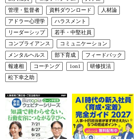
管理・監督者
資料ダウンロード
人材論
アドラー心理学
ハラスメント
リーダーシップ
若手・中堅社員
コンプライアンス
コミュニケーション
メンタルヘルス
部下育成
フィードバック
報連相
コーチング
1on1
研修技法
松下幸之助