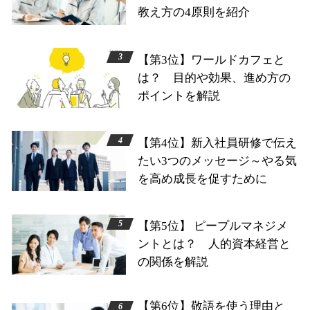
教え方の4原則を紹介
【第3位】ワールドカフェと
は？ 目的や効果、進め方の
ポイントを解説
【第4位】新入社員研修で伝え
たい3つのメッセージ～やる気
を高め成長を促すために
【第5位】 ピープルマネジメ
ントとは？ 人的資本経営と
の関係を解説
【第6位】敬語を使う理由と