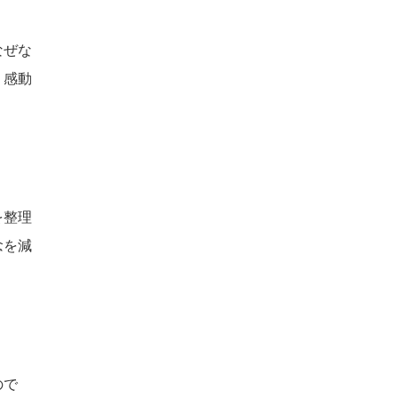
なぜな
、感動
を整理
念を減
ので