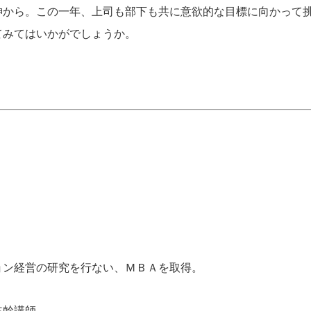
神から。この一年、上司も部下も共に意欲的な目標に向かって
てみてはいかがでしょうか。
ョン経営の研究を行ない、ＭＢＡを取得。
主幹講師。