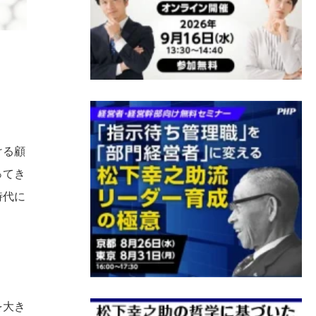
ける顧
ってき
時代に
を大き