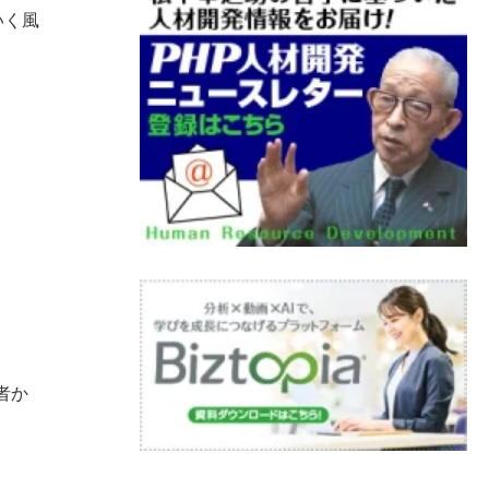
いく風
者か