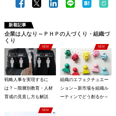
新着記事
企業は人なり～ＰＨＰの人づくり・組織づ
くり
NEW
NEW
戦略人事を実現するに
組織のエフェクチュエー
は？～階層別教育・人材
ション～新市場を組織ル
育成の見直し方も解説
ーティンでどう創るか～
NEW