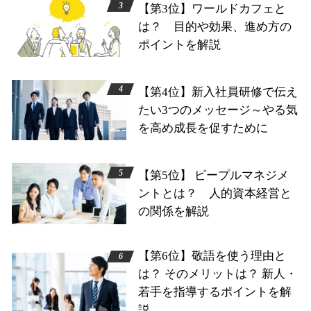
【第3位】ワールドカフェと
は？ 目的や効果、進め方の
ポイントを解説
【第4位】新入社員研修で伝え
たい3つのメッセージ～やる気
を高め成長を促すために
【第5位】 ピープルマネジメ
ントとは？ 人的資本経営と
の関係を解説
【第6位】敬語を使う理由と
は？ そのメリットは？ 新人・
若手を指導するポイントを解
説