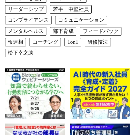
リーダーシップ
若手・中堅社員
コンプライアンス
コミュニケーション
メンタルヘルス
部下育成
フィードバック
報連相
コーチング
1on1
研修技法
松下幸之助