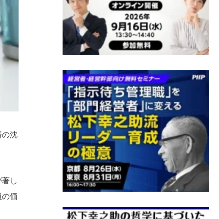
済の沈
が著し
員の価