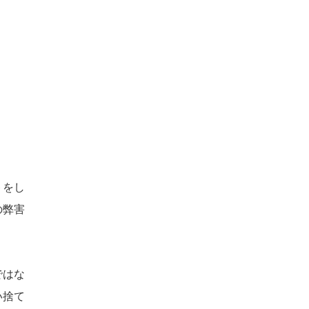
トをし
の弊害
ではな
い捨て