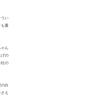
そうい
ても重
ちゃん
上げの
会社の
型の白
分さえ