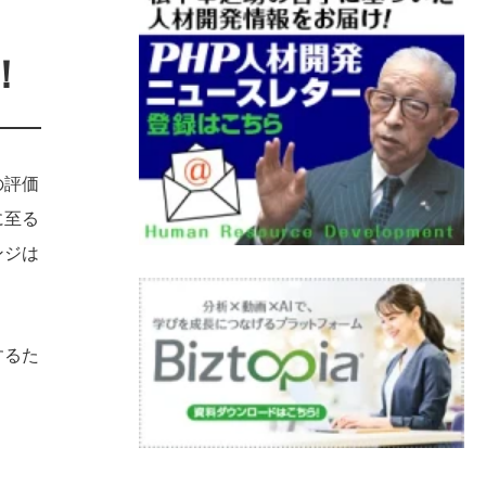
！
の評価
に至る
ンジは
するた