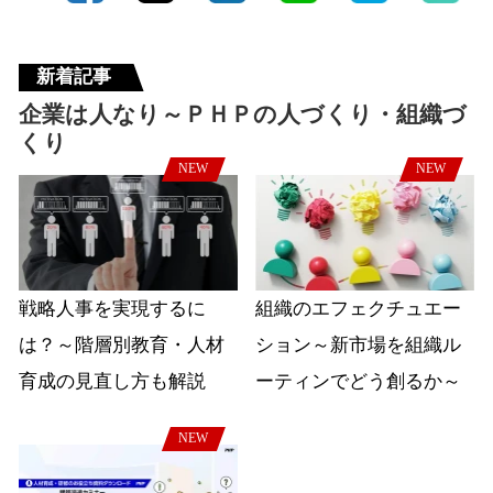
新着記事
企業は人なり～ＰＨＰの人づくり・組織づ
くり
NEW
NEW
戦略人事を実現するに
組織のエフェクチュエー
は？～階層別教育・人材
ション～新市場を組織ル
育成の見直し方も解説
ーティンでどう創るか～
NEW