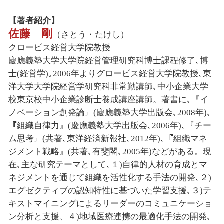
【著者紹介】
佐藤 剛
（さとう・たけし）
クロービス経営大学院教授
慶應義塾大学大学院経営管理研究科博士課程修了､博
士(経営学)｡2006年よりグロービス経営大学院教授､東
洋大学大学院経営学研究科非常勤講師､中小企業大学
校東京校中小企業診断士養成講座講師。著書に､『イ
ノベーション創発論』(慶應義塾大学出版会､2008年)､
『組織自律力』(慶應義塾大学出版会､2006年)､『チー
ム思考』(共著､東洋経済新報社､2012年)､『組織マネ
ジメント戦略』(共著､有斐閣､2005年)などがある。現
在､主な研究テーマとして､１)自律的人材の育成とマ
ネジメントを通じて組織を活性化する手法の開発､２)
エグゼクティブの認知特性に基づいた学習支援､３)テ
キストマイニングによるリーダーのコミュニケーショ
ン分析と支援、４)地域医療連携の最適化手法の開発､