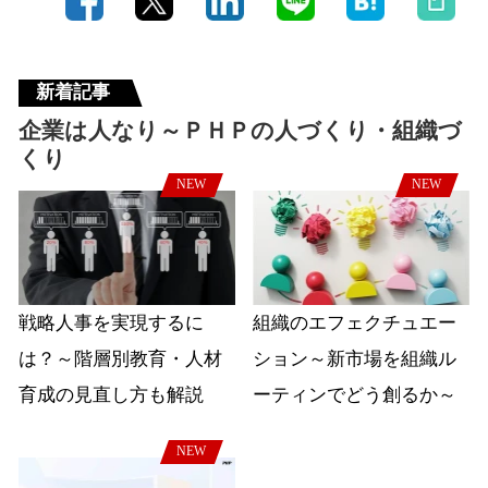
新着記事
企業は人なり～ＰＨＰの人づくり・組織づ
くり
NEW
NEW
戦略人事を実現するに
組織のエフェクチュエー
は？～階層別教育・人材
ション～新市場を組織ル
育成の見直し方も解説
ーティンでどう創るか～
NEW