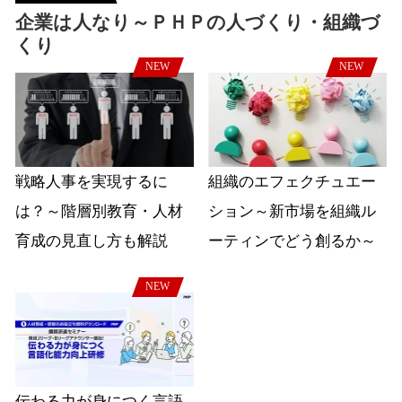
企業は人なり～ＰＨＰの人づくり・組織づ
くり
NEW
NEW
戦略人事を実現するに
組織のエフェクチュエー
は？～階層別教育・人材
ション～新市場を組織ル
育成の見直し方も解説
ーティンでどう創るか～
NEW
伝わる力が身につく言語