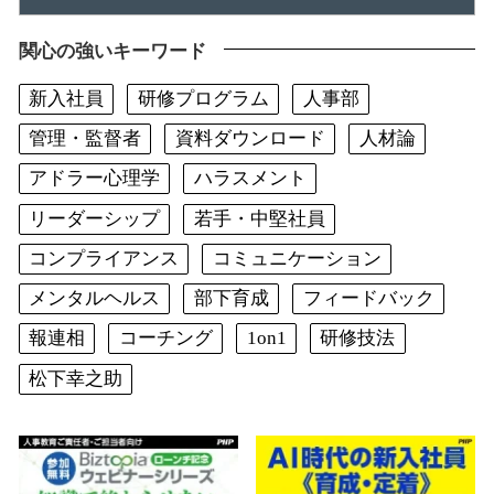
関心の強いキーワード
新入社員
研修プログラム
人事部
管理・監督者
資料ダウンロード
人材論
アドラー心理学
ハラスメント
リーダーシップ
若手・中堅社員
コンプライアンス
コミュニケーション
メンタルヘルス
部下育成
フィードバック
報連相
コーチング
1on1
研修技法
松下幸之助