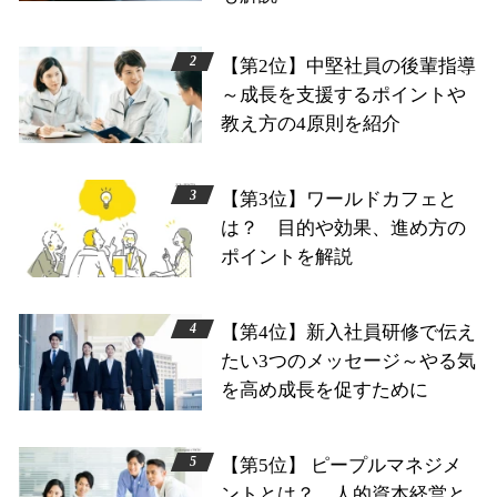
【第2位】中堅社員の後輩指導
～成長を支援するポイントや
教え方の4原則を紹介
【第3位】ワールドカフェと
は？ 目的や効果、進め方の
ポイントを解説
【第4位】新入社員研修で伝え
たい3つのメッセージ～やる気
を高め成長を促すために
【第5位】 ピープルマネジメ
ントとは？ 人的資本経営と